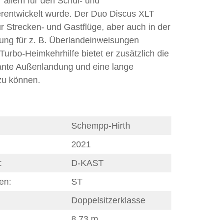
r allem für den Schul- und
erentwickelt wurde. Der Duo Discus XLT
ür Strecken- und Gastflüge, aber auch in der
ung für z. B. Überlandeinweisungen
Turbo-Heimkehrhilfe bietet er zusätzlich die
skante Außenlandung und eine lange
zu können.
Schempp-Hirth
2021
:
D-KAST
en:
ST
Doppelsitzerklasse
8,73 m