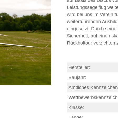
auf Basis des Discus vo
Leistungssegelflug weit
wird bei uns im Verein f
weiterführenden Ausbild
eingesetzt. Durch seine 
Sicherheit, auf eine ri
Rückholtour verzichten 
Hersteller:
Baujahr:
Amtliches Kennzeichen
Wettbewerbskennzeich
Klasse:
Länge: