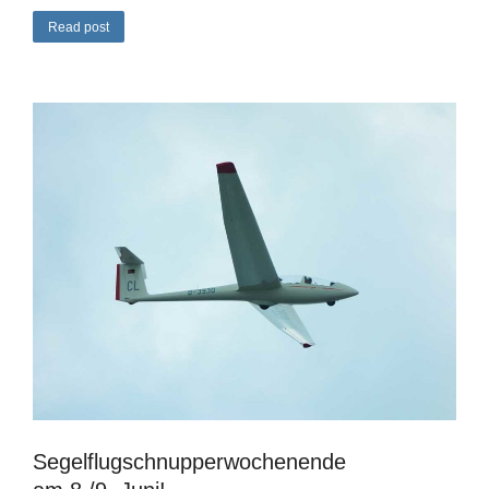
Read post
Segelflugschnupperwochenende