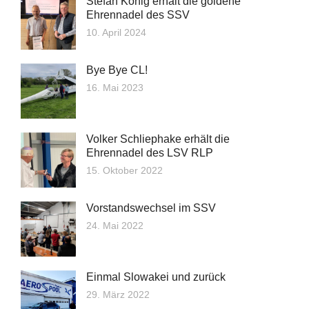
Stefan König erhält die goldene
Ehrennadel des SSV
10. April 2024
Bye Bye CL!
16. Mai 2023
Volker Schliephake erhält die
Ehrennadel des LSV RLP
15. Oktober 2022
Vorstandswechsel im SSV
24. Mai 2022
Einmal Slowakei und zurück
29. März 2022