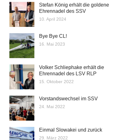
Stefan König erhält die goldene
Ehrennadel des SSV
10. April 2024
Bye Bye CL!
16. Mai 2023
Volker Schliephake erhält die
Ehrennadel des LSV RLP
15. Oktober 2022
Vorstandswechsel im SSV
24. Mai 2022
Einmal Slowakei und zurück
29. März 2022