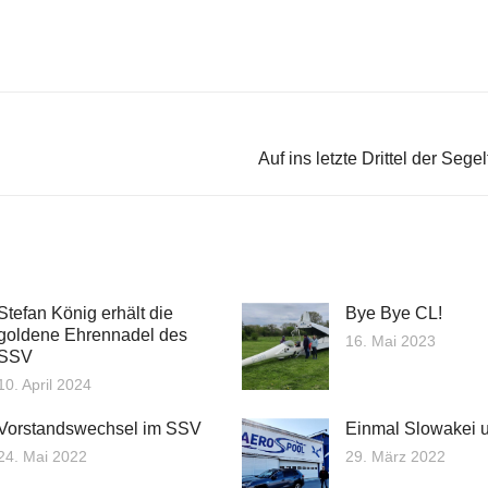
Auf ins letzte Drittel der Sege
Stefan König erhält die
Bye Bye CL!
goldene Ehrennadel des
16. Mai 2023
SSV
10. April 2024
Vorstandswechsel im SSV
Einmal Slowakei 
24. Mai 2022
29. März 2022