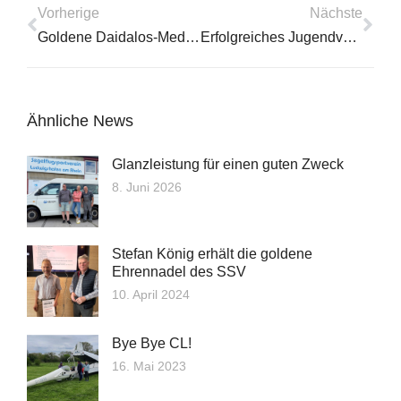
Vorherige
Nächste
Goldene Daidalos-Medaille des DAeC für Fritz Thiessen
Erfolgreiches Jugendvergleichsfliegen
Ähnliche News
Glanzleistung für einen guten Zweck
8. Juni 2026
Stefan König erhält die goldene
Ehrennadel des SSV
10. April 2024
Bye Bye CL!
16. Mai 2023