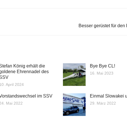
Besser gerüstet für den 
Stefan König erhält die
Bye Bye CL!
goldene Ehrennadel des
16. Mai 2023
SSV
10. April 2024
Vorstandswechsel im SSV
Einmal Slowakei 
24. Mai 2022
29. März 2022